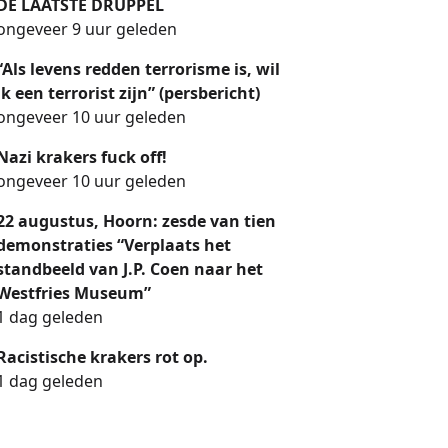
DE LAATSTE DRUPPEL
ongeveer 9 uur geleden
“Als levens redden terrorisme is, wil
ik een terrorist zijn” (persbericht)
ongeveer 10 uur geleden
Nazi krakers fuck off!
ongeveer 10 uur geleden
22 augustus, Hoorn: zesde van tien
demonstraties “Verplaats het
standbeeld van J.P. Coen naar het
Westfries Museum”
1 dag geleden
Racistische krakers rot op.
1 dag geleden