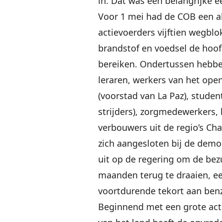
in. Dat was een belangrijke e
Voor 1 mei had de COB een a
actievoerders vijftien wegbl
brandstof en voedsel de hoo
bereiken. Ondertussen hebbe
leraren, werkers van het open
(voorstad van La Paz), stude
strijders), zorgmedewerkers, 
verbouwers uit de regio’s Ch
zich aangesloten bij de demo
uit op de regering om de be
maanden terug te draaien, ee
voortdurende tekort aan benzi
Beginnend met een grote act