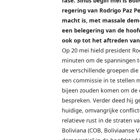
fase. Sinds begin mei is Bol
regering van Rodrigo Paz P
macht is, met massale demo
een belegering van de hoofd
ook op tot het aftreden van
Op 20 mei hield president Rod
minuten om de spanningen te 
de verschillende groepen die 
een commissie in te stellen 
bijeen zouden komen om de 
bespreken. Verder deed hij g
huidige, omvangrijke conflic
relatieve rust in de straten 
Boliviana (COB, Boliviaanse 