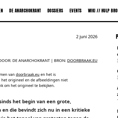
EN
DE ANARCHOKRANT
DOSSIERS
EVENTS
WIKI // HULP BR
2 juni 2026
DOOR:
DE ANARCHOKRANT
| BRON:
DOORBRAAK.EU
nomen van
doorbraak.eu
en het is
 het origineel en de afbeeldingen niet
k om het origineel te bekijken.
sinds het begin van een grote,
 en die bevindt zich nu in een kritieke