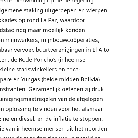
erste overwinning op de de regering.
lgemene staking uitgeroepen en wierpen
okkades op rond La Paz, waardoor
fdstad nog maar moeilijk konden
n mijnwerkers, mijnbouwcoöperaties,
baar vervoer, buurtverenigingen in El Alto
nten, de Rode Poncho’s (inheemse
kleine stadswinkeliers en coca-
apare en Yungas (beide midden Bolivia)
nstranten. Gezamenlijk oefenen zij druk
zuinigingsmaatregelen van de afgelopen
n oplossing te vinden voor het alsmaar
ne en diesel, en de inflatie te stoppen.
ie van inheemse mensen uit het noorden