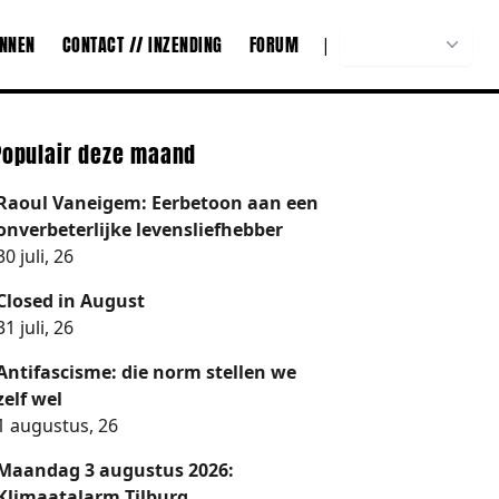
ONNEN
CONTACT // INZENDING
FORUM
|
Nederlands
Populair deze maand
Raoul Vaneigem: Eerbetoon aan een
onverbeterlijke levensliefhebber
30 juli, 26
Closed in August
31 juli, 26
Antifascisme: die norm stellen we
zelf wel
1 augustus, 26
Maandag 3 augustus 2026:
Klimaatalarm Tilburg