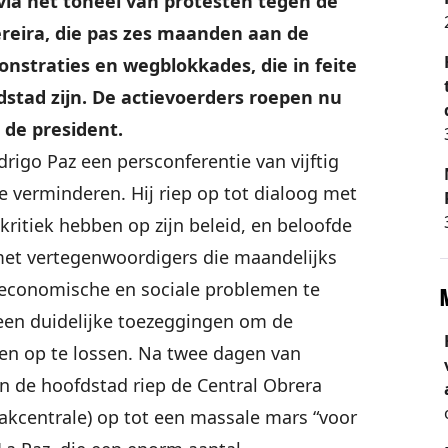
ivia het toneel van protesten tegen de
ereira, die pas zes maanden aan de
nstraties en wegblokkades, die in feite
stad zijn. De actievoerders roepen nu
 de president.
rigo Paz een persconferentie van vijftig
verminderen. Hij riep op tot dialoog met
kritiek hebben op zijn beleid, en beloofde
met vertegenwoordigers die maandelijks
economische en sociale problemen te
een duidelijke toezeggingen om de
ten op te lossen. Na twee dagen van
van de hoofdstad riep de Central Obrera
Vakcentrale) op tot een massale mars “voor