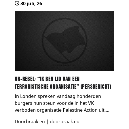
30 juli, 26
XR-REBEL: “IK BEN LID VAN EEN
TERRORISTISCHE ORGANISATIE” (PERSBERICHT)
In Londen spreken vandaag honderden
burgers hun steun voor de in het VK
verboden organisatie Palestine Action uit.
Onder hen bevinden zich twee Nederlandse
Doorbraak.eu
|
doorbraak.eu
rebellen van XR Justice Now! Ze riskeren een