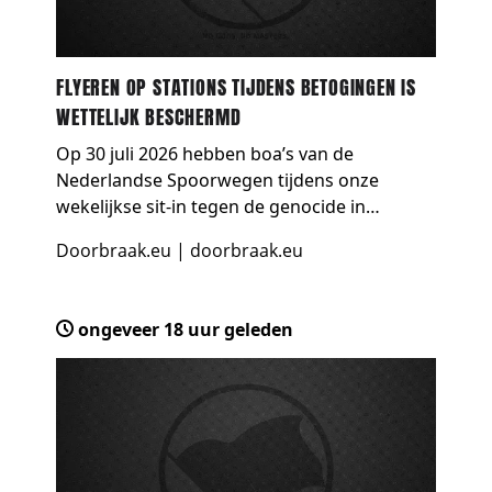
FLYEREN OP STATIONS TIJDENS BETOGINGEN IS
WETTELIJK BESCHERMD
Op 30 juli 2026 hebben boa’s van de
Nederlandse Spoorwegen tijdens onze
wekelijkse sit-in tegen de genocide in
Palestina twee van onze leden een boete
Doorbraak.eu
|
doorbraak.eu
gegeven omdat wij weigerden te stoppen
met flyeren. Dit was erg disruptief: …
ongeveer 18 uur geleden