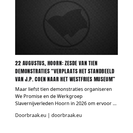
22 AUGUSTUS, HOORN: ZESDE VAN TIEN
DEMONSTRATIES “VERPLAATS HET STANDBEELD
VAN J.P. COEN NAAR HET WESTFRIES MUSEUM”
Maar liefst tien demonstraties organiseren
We Promise en de Werkgroep
Slavernijverleden Hoorn in 2026 om ervoor te
zorgen dat het standbeeld van de
Doorbraak.eu
|
doorbraak.eu
genocidepleger Jan Pieterszoon Coen wordt
verwijderd uit de openbare ruimte en …