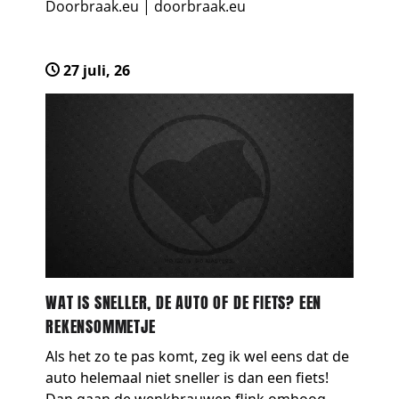
Doorbraak.eu
|
doorbraak.eu
Valk beantwoordt in zijn indrukwekkende
boek “Vergeten plekken, v…
27 juli, 26
WAT IS SNELLER, DE AUTO OF DE FIETS? EEN
REKENSOMMETJE
Als het zo te pas komt, zeg ik wel eens dat de
auto helemaal niet sneller is dan een fiets!