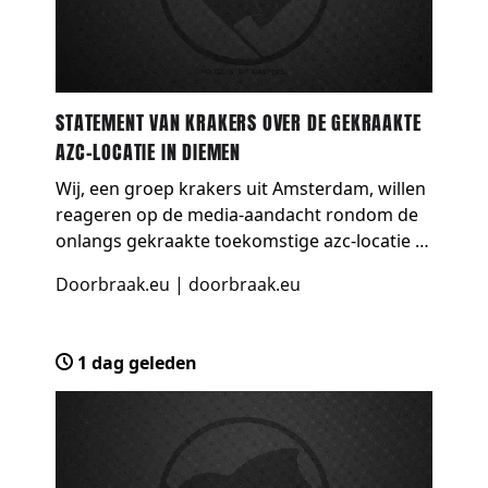
STATEMENT VAN KRAKERS OVER DE GEKRAAKTE
AZC-LOCATIE IN DIEMEN
Wij, een groep krakers uit Amsterdam, willen
reageren op de media-aandacht rondom de
onlangs gekraakte toekomstige azc-locatie in
Diemen. Hoewel we begrip hebben voor
Doorbraak.eu
|
doorbraak.eu
iedereen die onderdak zoekt in leegstaande
gebouwen (waarvan…
1 dag geleden