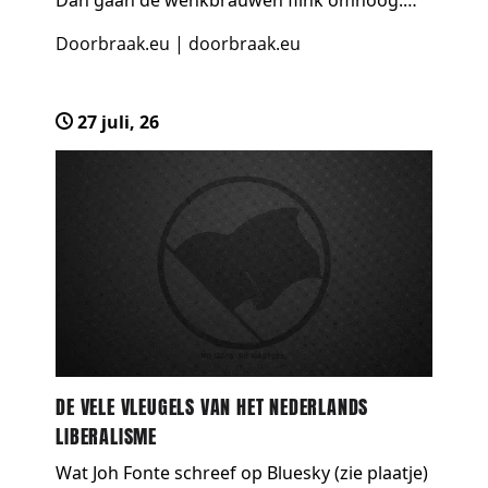
Dan gaan de wenkbrauwen flink omhoog.
Hoe ik dat nou kan zeggen, want iedereen
Doorbraak.eu
|
doorbraak.eu
ziet toch dagelijks dat auto’s fietsen voorbij
razen. Da…
27 juli, 26
DE VELE VLEUGELS VAN HET NEDERLANDS
LIBERALISME
Wat Joh Fonte schreef op Bluesky (zie plaatje)