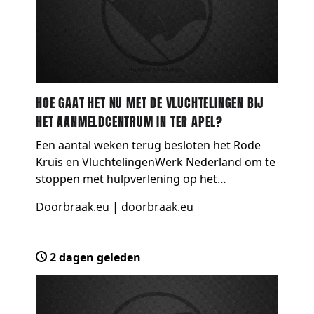
HOE GAAT HET NU MET DE VLUCHTELINGEN BIJ
HET AANMELDCENTRUM IN TER APEL?
Een aantal weken terug besloten het Rode
Kruis en VluchtelingenWerk Nederland om te
stoppen met hulpverlening op het
voorterrein van het aanmeldcentrum voor
Doorbraak.eu
|
doorbraak.eu
vluchtelingen in Ter Apel. De actie- en
steungroep MiGreat riep toen o…
2 dagen geleden