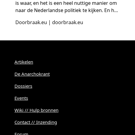
is waar, en het is een heel nuttige manier om
naar de Nederlandse politiek te kijken. En het
heeft een filosofische onderbouwing. Die ga
Doorbraak.eu
|
doorbraak.eu
ik proberen uit te leggen. Om de basis te s…
Menu
Artikelen
De Anarchokrant
Dossiers
Events
Wiki // Hulp bronnen
Contact // Inzending
Forum