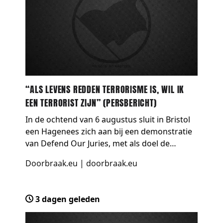
“ALS LEVENS REDDEN TERRORISME IS, WIL IK
EEN TERRORIST ZIJN” (PERSBERICHT)
In de ochtend van 6 augustus sluit in Bristol
een Hagenees zich aan bij een demonstratie
van Defend Our Juries, met als doel de
terrorismewet te overtreden. Net als het
Doorbraak.eu
|
doorbraak.eu
merendeel van de terroristen in het Verenigd
Koninkrijk, d…
3 dagen geleden