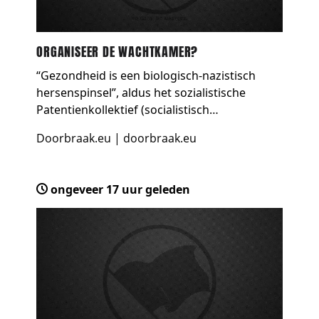
ORGANISEER DE WACHTKAMER?
“Gezondheid is een biologisch-nazistisch
hersenspinsel”, aldus het sozialistische
Patentienkollektief (socialistisch
patiëntencollectief SPK). Beatrice Adler-
Doorbraak.eu
|
doorbraak.eu
Bolton en Artie Vierkant tonen zich in hun
boek “Health Communism” bi…
ongeveer 17 uur geleden