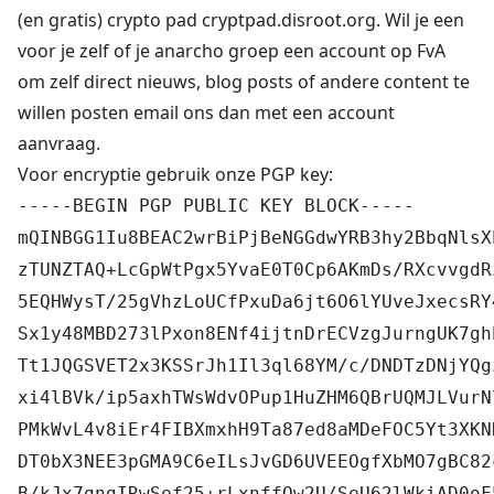
(en gratis) crypto pad cryptpad.disroot.org. Wil je een
voor je zelf of je anarcho groep een account op FvA
om zelf direct nieuws, blog posts of andere content te
willen posten email ons dan met een account
aanvraag.
Voor encryptie gebruik onze PGP key:
-----BEGIN PGP PUBLIC KEY BLOCK-----
mQINBGG1Iu8BEAC2wrBiPjBeNGGdwYRB3hy2BbqNlsX
zTUNZTAQ+LcGpWtPgx5YvaE0T0Cp6AKmDs/RXcvvgdR
5EQHWysT/25gVhzLoUCfPxuDa6jt6O6lYUveJxecsRY
Sx1y48MBD273lPxon8ENf4ijtnDrECVzgJurngUK7gh
Tt1JQGSVET2x3KSSrJh1Il3ql68YM/c/DNDTzDNjYQg
xi4lBVk/ip5axhTWsWdvOPup1HuZHM6QBrUQMJLVurN
PMkWvL4v8iEr4FIBXmxhH9Ta87ed8aMDeFOC5Yt3XKN
DT0bX3NEE3pGMA9C6eILsJvGD6UVEEOgfXbMO7gBC82
B/kJx7gngIRwSef25+rLxnffOw2U/SeU62lWkiAD0oF