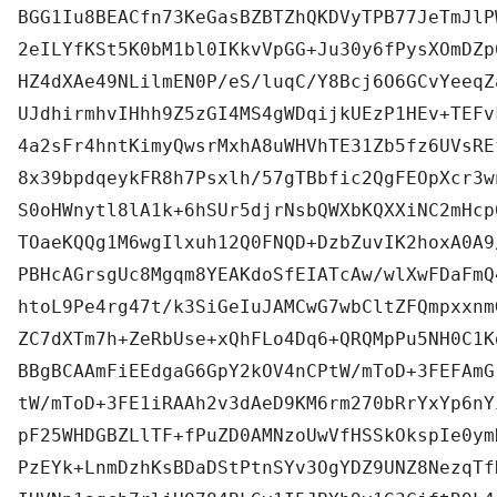
BGG1Iu8BEACfn73KeGasBZBTZhQKDVyTPB77JeTmJlP
2eILYfKSt5K0bM1bl0IKkvVpGG+Ju30y6fPysXOmDZp
HZ4dXAe49NLilmEN0P/eS/luqC/Y8Bcj6O6GCvYeeqZ
UJdhirmhvIHhh9Z5zGI4MS4gWDqijkUEzP1HEv+TEFv
4a2sFr4hntKimyQwsrMxhA8uWHVhTE31Zb5fz6UVsRE
8x39bpdqeykFR8h7Psxlh/57gTBbfic2QgFEOpXcr3w
S0oHWnytl8lA1k+6hSUr5djrNsbQWXbKQXXiNC2mHcp
TOaeKQQg1M6wgIlxuh12Q0FNQD+DzbZuvIK2hoxA0A9
PBHcAGrsgUc8Mgqm8YEAKdoSfEIATcAw/wlXwFDaFmQ
htoL9Pe4rg47t/k3SiGeIuJAMCwG7wbCltZFQmpxxnm
ZC7dXTm7h+ZeRbUse+xQhFLo4Dq6+QRQMpPu5NH0C1K
BBgBCAAmFiEEdgaG6GpY2kOV4nCPtW/mToD+3FEFAmG
tW/mToD+3FE1iRAAh2v3dAeD9KM6rm270bRrYxYp6nY
pF25WHDGBZLlTF+fPuZD0AMNzoUwVfHSSkOkspIe0ym
PzEYk+LnmDzhKsBDaDStPtnSYv3OgYDZ9UNZ8NezqTf