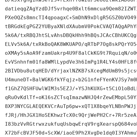
datieqgZAgYzdDJf5vrhqe0Bxlt6mmcua9Qem82IZWT
PXeOQZs8mncTI4qpoagxC+SmDhN9xDlgR5GSZ0bVO49
tBRGdkEgPGZ2YUByaXNldXAubmV0PokCVAQTAQgAPhY
5k6A/txRBQJhtSLvAhsDBQkHhh9hBQsJCAcCBhUKCQg
ELVv5k6A/txRkBoQAK8WKUAPO/qRTbP7Og8skPQrYO5
oXMAy5sAoA9FzamUakrp4U9F8alCkKG9t7RquiqN/o0
EvVSnhnfm01fa8WMlLypdVe3h6ImPg1R4LY4s0HFL8f
2BIVDbu8utqHED/dYrjaxlNZKB7sXcegMdUmB9s5jcs
U4muneDT+BalWGK6fkYFqjz+b2G1nfeFYenKVJSy7m0
f1GhZ7QSHFUwlWIM3s5EZJ/+YSJhKUXG+t5CiO1oBdL
qRuOvKdlTf+oK16sZCTsqImazwNHJQ4rZewEMbpL50Y
8XP3NYCGLAEQEKVCrAuTp6pw+xQT1X8bqeYLNBnPWJj
fJRj/HhJGX1HoSEKhwzTcX0c9QrjWePH2Cr+7Rr5zeA
I83bzVvRGtrwxzukfuqUsbqwErqV9rgXearspQ684vo
X72bFcBVJF50d+ScXW/iaoE9Ph2XvgDe1dq0I3YAhmu