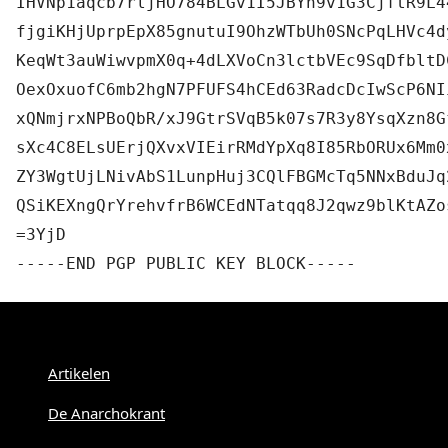
IHVNp1aqcb7rljHO784BLGv1I5JBYh9v1G3CjftR9L4
fjgiKHjUprpEpX85gnutuI9OhzWTbUh0SNcPqLHVc4d
KeqWt3auWiwvpmX0q+4dLXVoCn3lctbVEc9SqDfbltD
OexOxuofC6mb2hgN7PFUFS4hCEd63RadcDcIwScP6NI
xQNmjrxNPBoQbR/xJ9GtrSVqB5k07s7R3y8YsqXzn8G
sXc4C8ELsUErjQXvxVIEirRMdYpXq8I85RbORUx6Mm0
ZY3WgtUjLNivAbS1LunpHuj3CQlFBGMcTq5NNxBduJq
QSiKEXngQrYrehvfrB6WCEdNTatqq8J2qwz9blKtAZo
=3YjD
-----END PGP PUBLIC KEY BLOCK-----
Menu
Artikelen
De Anarchokrant