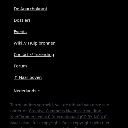
De Anarchokrant
Dossiers
Events
Wiki // Hulp bronnen
Contact // Inzending
Forum
↑ Naar boven
Nederlands
Tenzij anders vermeld, valt de inhoud van deze site
onder de
Creative Commons Naamsvermelding-
NietCommercieel 4.0 Internationaal (CC BY-NC 4.0).
Maar also.. fuck copyright. Deze copyright geld niet