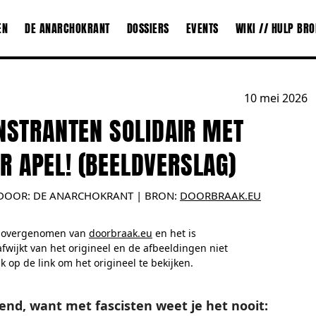
EN
DE ANARCHOKRANT
DOSSIERS
EVENTS
WIKI // HULP BR
10 mei 2026
STRANTEN SOLIDAIR MET
ER APEL! (BEELDVERSLAG)
DOOR:
DE ANARCHOKRANT
| BRON:
DOORBRAAK.EU
ch overgenomen van
doorbraak.eu
en het is
fwijkt van het origineel en de afbeeldingen niet
 op de link om het origineel te bekijken.
nd, want met fascisten weet je het nooit: