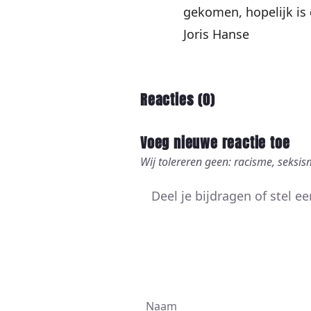
gekomen, hopelijk is
Joris Hanse
Reacties (
0
)
Voeg nieuwe reactie toe
Wij tolereren geen: racisme, seksis