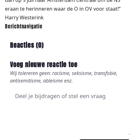
dan op 9 juli naar Amsterdam Centraal om de NS
eraan te herinneren waar de O in OV voor staat!”
Harry Westerink
Berichtnavigatie
Reacties (
0
)
Voeg nieuwe reactie toe
Wij tolereren geen: racisme, seksisme, transfobie,
antisemitisme, ableisme enz.