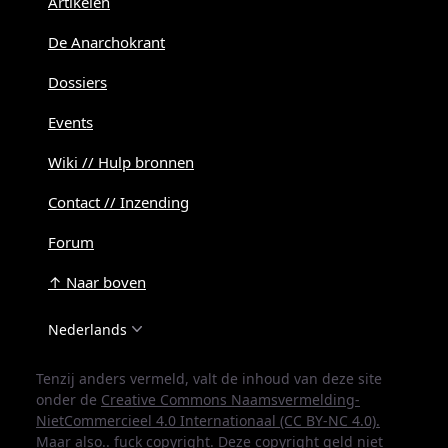
Artikelen
De Anarchokrant
Dossiers
Events
Wiki // Hulp bronnen
Contact // Inzending
Forum
↑ Naar boven
Nederlands
Tenzij anders vermeld, valt de inhoud van deze site
onder de
Creative Commons Naamsvermelding-
NietCommercieel 4.0 Internationaal (CC BY-NC 4.0).
Maar also.. fuck copyright. Deze copyright geld niet