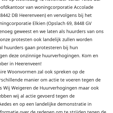
hoofdkantoor van woningcorporatie Accolade
 8442 DB Heerenveen) en vervolgens bij het
ingcorporatie Elkien (Opslach 69, 8448 GV
genoeg geweest en we laten als huurders van ons
onze protesten ook landelijk zullen worden
al huurders gaan protesteren bij hun
egen deze onzinnige huurverhogingen. Kom en
ber in Heerenveen!
aire Woonvormen zal ook spreken op de
rschillende manier om actie te voeren tegen de
ls Wij Weigeren de Huurverhogingen maar ook
bben wij al actie gevoerd tegen de
Aedes
en op een
landelijke demonstratie in
nformatie over de redenen om te strijden tegen de