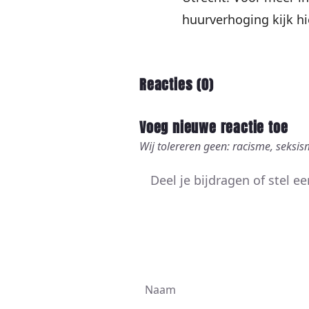
huurverhoging kijk
hi
Reacties (
0
)
Voeg nieuwe reactie toe
Wij tolereren geen: racisme, seksis